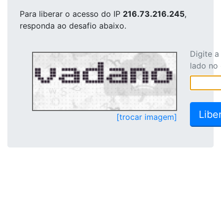
Para liberar o acesso
do IP
216.73.216.245
,
responda ao desafio abaixo.
Digite 
lado no
[trocar imagem]