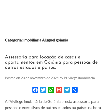
Skip
to
content
Categoria:
imobiliaria Aluguel goiania
Assessoria para locação de casas e
apartamentos em Goiânia para pessoas de
outros estados e países.
Posted on
20 de novembro de 2024
by
Privilege Imobiliária
Facebook
Twitter
WhatsApp
Gmail
Telegram
Share
A Privilege imobiliária de Goiânia presta assessoria para
pessoas e executivos de outros estados ou países na hora