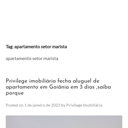
Skip
to
content
Tag:
apartamento setor marista
apartamento setor marista
Privilege imobiliária fecha aluguel de
apartamento em Goiânia em 3 dias ,saiba
porque
Posted on
1 de janeiro de 2023
by
Privilege Imobiliária