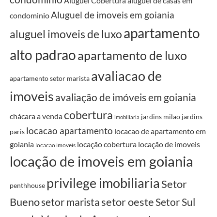
Aluguel Cobertura
aluguel de casas em
Aluguel de imoveis em goiania
condominio
apartamento
aluguel imoveis de luxo
alto padrao
apartamento de luxo
avaliacao de
apartamento setor marista
imoveis
avaliação de imóveis em goiania
cobertura
chácara a venda
jardins milao
jardins
imobiliaria
locacao apartamento
locacao de apartamento em
paris
goiania
locação cobertura
locação de imoveis
locacao imoveis
locação de imoveis em goiania
privilege imobiliaria
Setor
penthhouse
Bueno
setor oeste
setor marista
Setor Sul