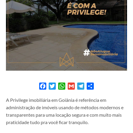
Facebook
Twitter
WhatsApp
Gmail
Telegram
Share
A Privilege imobiliária em Goiânia é referência em
administração de imóveis usando de métodos modernos e
transparentes para uma locação segura e com muito mais
praticidade tudo pra você ficar tranquilo.