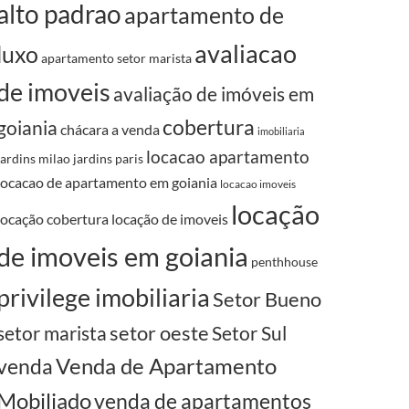
alto padrao
apartamento de
avaliacao
luxo
apartamento setor marista
de imoveis
avaliação de imóveis em
cobertura
goiania
chácara a venda
imobiliaria
locacao apartamento
jardins milao
jardins paris
locacao de apartamento em goiania
locacao imoveis
locação
locação cobertura
locação de imoveis
de imoveis em goiania
penthhouse
privilege imobiliaria
Setor Bueno
setor oeste
setor marista
Setor Sul
Venda de Apartamento
venda
Mobiliado
venda de apartamentos