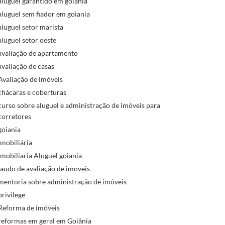
aluguel garantido em goiania
aluguel sem fiador em goiania
aluguel setor marista
aluguel setor oeste
avaliação de apartamento
avaliação de casas
Avaliação de imóveis
chácaras e coberturas
curso sobre aluguel e administração de imóveis para
corretores
goiania
imobiliária
imobiliaria Aluguel goiania
laudo de avaliação de imoveis
mentoria sobre administração de imóveis
privilege
Reforma de imóveis
reformas em geral em Goiânia