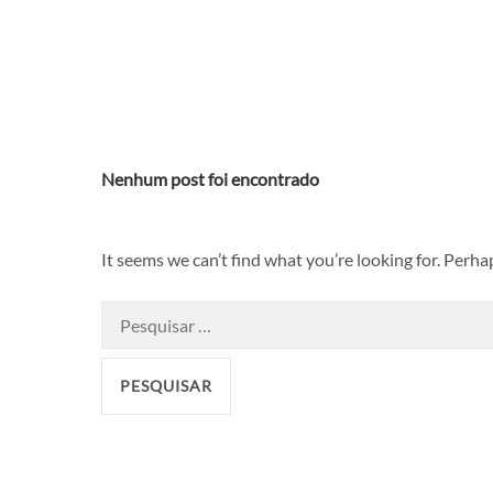
Skip
to
content
Nenhum post foi encontrado
It seems we can’t find what you’re looking for. Perha
Pesquisar
por: