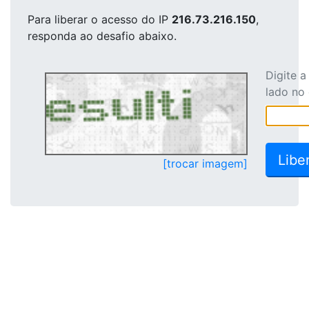
Para liberar o acesso
do IP
216.73.216.150
,
responda ao desafio abaixo.
Digite 
lado no
[trocar imagem]