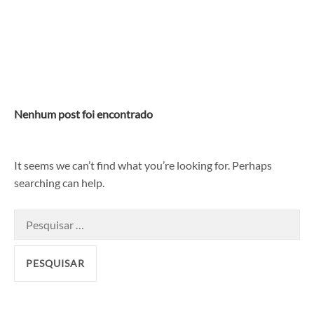
Skip
to
content
Nenhum post foi encontrado
It seems we can’t find what you’re looking for. Perhaps
searching can help.
Pesquisar
por: