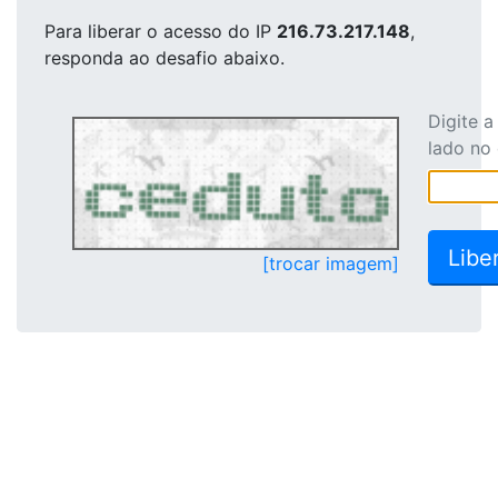
Para liberar o acesso
do IP
216.73.217.148
,
responda ao desafio abaixo.
Digite 
lado no
[trocar imagem]